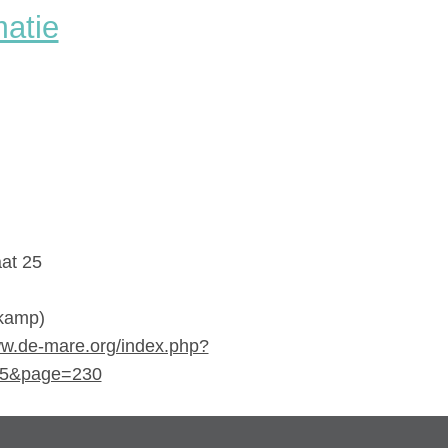
matie
aat 25
skamp)
ww.de-mare.org/index.php?
25&page=230