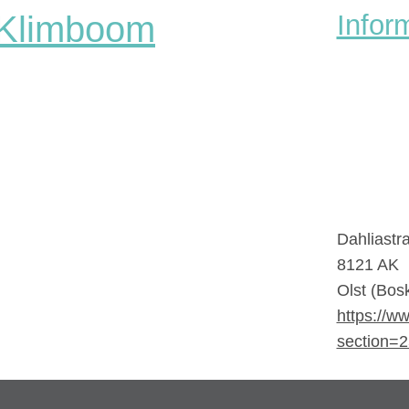
 Klimboom
Infor
Dahliastr
8121 AK
Olst (Bo
https://w
section=