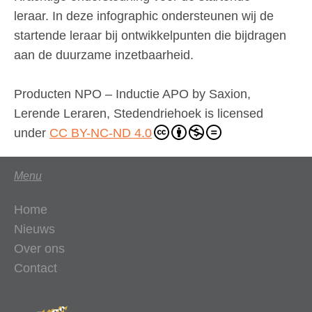
leraar. In deze infographic ondersteunen wij de
startende leraar bij ontwikkelpunten die bijdragen
aan de duurzame inzetbaarheid.
Producten NPO – Inductie APO
by
Saxion,
Lerende Leraren, Stedendriehoek
is licensed
under
CC BY-NC-ND 4.0
Menu
Home
Nieuws
Over ons
Contact