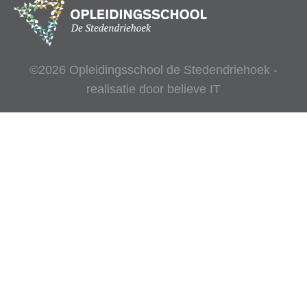
©2026 Opleidingsschool de Stedendriehoek -
realisatie door
believe IT